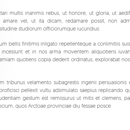
multis inanimis rebus, ut honore, ut gloria, ut aedific
el amare vel, ut ita dicam, redamare possit, non ad
ssitudine studiorum officiorumque iucundius.
m bellis finitimis inligato repellenteque a conlimitiis s
pe incessunt et in nos arma moventem aliquotiens iu
am quotiens copia dederit ordinatus, explorabat nostra
m tribunus velamento subagrestis ingenii persuasionis o
oficisci pellexit vultu adsimulato saepius replicando q
nprudentiam gestum est remissurus ut mitis et clemens, 
cium, quos Arctoae provinciae diu fessae posce