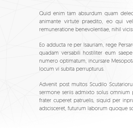
Quid enim tam absurdum quam delectari 
animante virtute praedito, eo qui v
remuneratione benevolentiae, nihil vici
Eo adducta re per Isauriam, rege Persaru
quadam versabili hostiliter eum sae
numero optimatum, incursare Mesopotami
locum vi subita perrupturus.
Advenit post multos Scudilo Scutarioru
sermone seriis admixto solus omnium pr
frater cuperet patruelis, siquid per i
adscisceret, futurum laborum quoque so