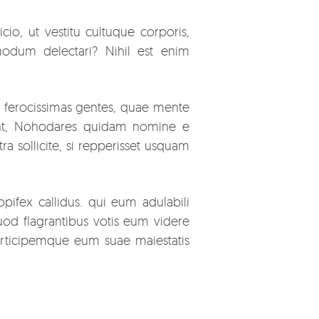
io, ut vestitu cultuque corporis,
modum delectari? Nihil est enim
uis ferocissimas gentes, quae mente
vant, Nohodares quidam nomine e
 sollicite, si repperisset usquam
pifex callidus. qui eum adulabili
uod flagrantibus votis eum videre
participemque eum suae maiestatis